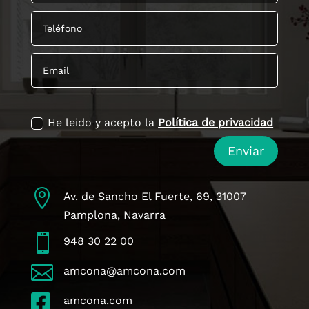
politica de privacidad
He leido y acepto la
Política de privacidad
Enviar

Av. de Sancho El Fuerte, 69, 31007
Pamplona, Navarra

948 30 22 00

amcona@amcona.com

amcona.com