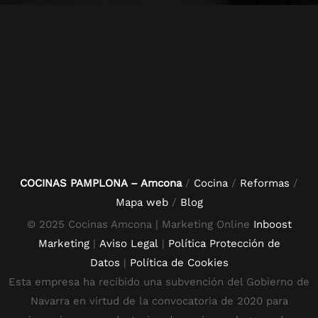
COCINAS PAMPLONA – Amcona
/
Cocina
/
Reformas
/
Mapa web
/
Blog
© 2025 Cocinas Amcona | Marketing Online
Inboost
Marketing
|
Aviso Legal
|
Política Protección de
Datos
|
Política de Cookies
Esta empresa ha recibido una subvención del Gobierno de
Navarra en virtud de la convocatoria de 2020 para