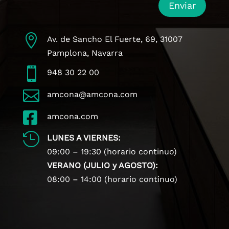
Enviar

Av. de Sancho El Fuerte, 69, 31007
Pamplona, Navarra

948 30 22 00

amcona@amcona.com

amcona.com

LUNES A VIERNES:
09:00 – 19:30 (horario continuo)
VERANO (JULIO y AGOSTO):
08:00 – 14:00 (horario continuo)