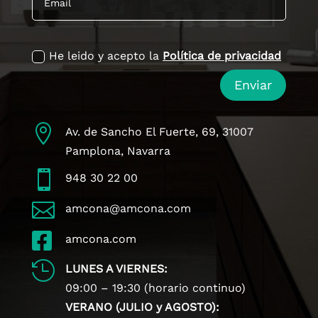
politica de privacidad
He leido y acepto la
Política de privacidad
Enviar

Av. de Sancho El Fuerte, 69, 31007
Pamplona, Navarra

948 30 22 00

amcona@amcona.com

amcona.com

LUNES A VIERNES:
09:00 – 19:30 (horario continuo)
VERANO (JULIO y AGOSTO):