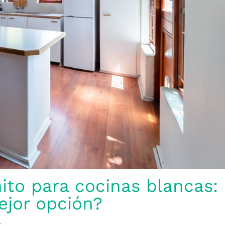
ito para cocinas blancas:
ejor opción?
s