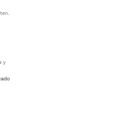
ten.
.
a y
cado