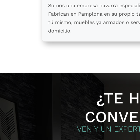
Somos una empresa navarra especiali
Fabrican en Pamplona en su propio ta
tú mismo, muebles ya armados o servi
domicilio.
¿TE 
CONVE
VEN Y UN EXPER