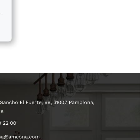
r
 Sancho El Fuerte, 69, 31007 Pamplona,
ra
0 22 00
na@amcona.com