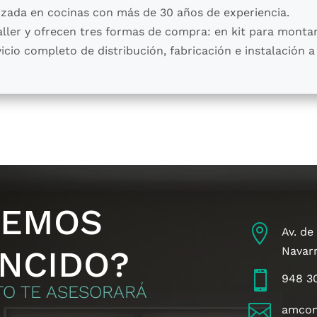
zada en cocinas con más de 30 años de experiencia.
ller y ofrecen tres formas de compra: en kit para monta
cio completo de distribución, fabricación e instalación a
HEMOS

Av. de
NCIDO?
Navar

948 3
TO TE ASESORARÁ

amco