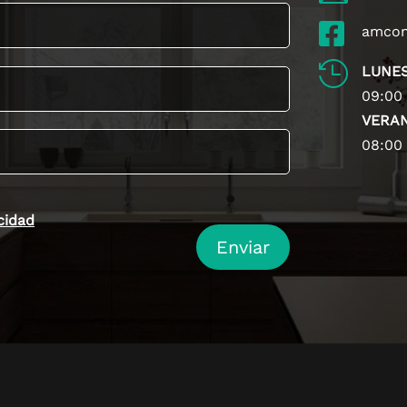

amco

LUNES
09:00 
VERAN
08:00 
acidad
Enviar