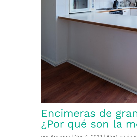
Encimeras de gran
¿Por qué son la m
por
Amcona
|
Nov 4, 2022
|
Blog
,
cocina